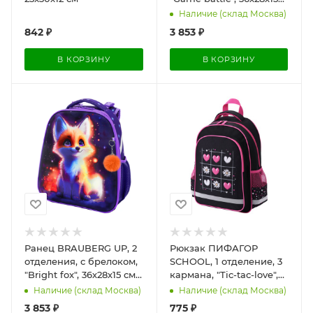
см, 274668
Наличие (склад Москва)
842
₽
3 853
₽
В КОРЗИНУ
В КОРЗИНУ
Ранец BRAUBERG UP, 2
Рюкзак ПИФАГОР
отделения, с брелоком,
SCHOOL, 1 отделение, 3
"Bright fox", 36х28х15 см,
кармана, "Tic-tac-love",
274665
38x28х14 см, 274438
Наличие (склад Москва)
Наличие (склад Москва)
3 853
₽
775
₽