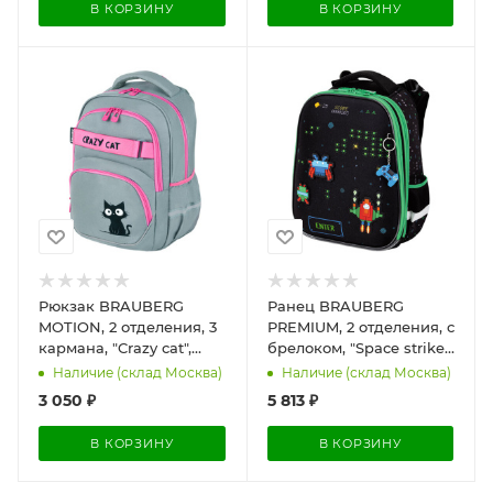
В КОРЗИНУ
В КОРЗИНУ
Рюкзак BRAUBERG
Ранец BRAUBERG
MOTION, 2 отделения, 3
PREMIUM, 2 отделения, с
кармана, "Crazy cat",
брелоком, "Space strike",
41х28х17 см, 273115
патчи на липучках,
Наличие (склад Москва)
Наличие (склад Москва)
38х29х16 см, 273104
3 050
₽
5 813
₽
В КОРЗИНУ
В КОРЗИНУ