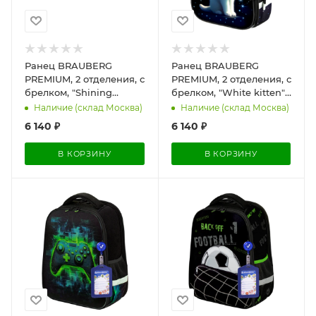
Ранец BRAUBERG
Ранец BRAUBERG
PREMIUM, 2 отделения, с
PREMIUM, 2 отделения, с
брелком, "Shining
брелком, "White kitten",
butterflies", блестки,
СВЕТЯЩИЙСЯ, 38х29х16
Наличие (склад Москва)
Наличие (склад Москва)
38х29х16 см, 274393
см, 274392
6 140
₽
6 140
₽
В КОРЗИНУ
В КОРЗИНУ