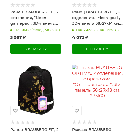
Ранец BRAUBERG FIT, 2
Ранец BRAUBERG FIT, 2
отделения, "Neon
отделения, "Mesh goal",
gamepad", 3D-панель,
3D-панель, 38х27х14 см,
38х27х14 см, 274385
274384
Наличие (склад Москва)
Наличие (склад Москва)
3 997
₽
4 075
₽
В КОРЗИНУ
В КОРЗИНУ
Ранец BRAUBERG FIT, 2
Рюкзак BRAUBERG