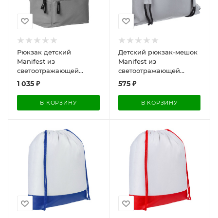
Рюкзак детский
Детский рюкзак-мешок
Manifest из
Manifest из
светоотражающей
светоотражающей
ткани, серый, 12x25x30
ткани, серый, 30х30 (31)
1 035
₽
575
₽
см
см
В КОРЗИНУ
В КОРЗИНУ