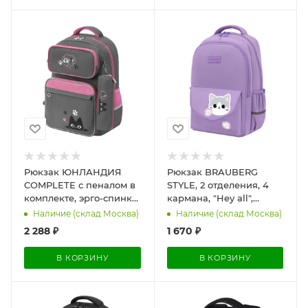
Рюкзак ЮНЛАНДИЯ
Рюкзак BRAUBERG
COMPLETE с пеналом в
STYLE, 2 отделения, 4
комплекте, эрго-спинка,
кармана, "Hey all",
"Wonder cat", 42х29х14
сиреневый, 40х26х15 см,
Наличие (склад Москва)
Наличие (склад Москва)
см, 274431
274411
2 288
₽
1 670
₽
В КОРЗИНУ
В КОРЗИНУ