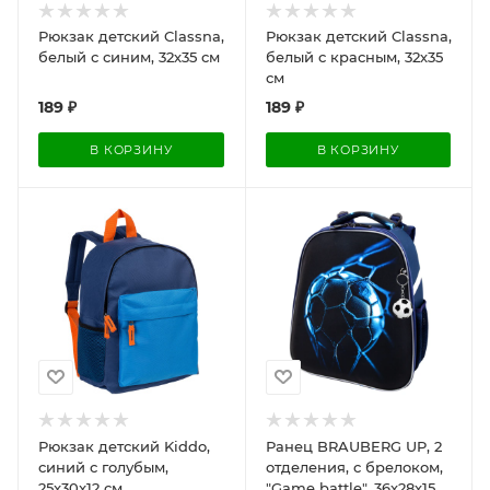
Рюкзак детский Classna,
Рюкзак детский Classna,
белый с синим, 32х35 см
белый с красным, 32х35
см
189
₽
189
₽
В КОРЗИНУ
В КОРЗИНУ
Рюкзак детский Kiddo,
Ранец BRAUBERG UP, 2
синий с голубым,
отделения, с брелоком,
25x30x12 см
"Game battle", 36х28х15