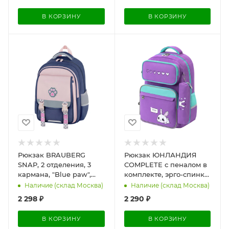
В КОРЗИНУ
В КОРЗИНУ
Рюкзак BRAUBERG
Рюкзак ЮНЛАНДИЯ
SNAP, 2 отделения, 3
COMPLETE с пеналом в
кармана, "Blue paw",
комплекте, эрго-спинка,
39х28х16 см, 274436
"Lazy rabbit", 42х29х14
Наличие (склад Москва)
Наличие (склад Москва)
см, 274432
2 298
₽
2 290
₽
В КОРЗИНУ
В КОРЗИНУ