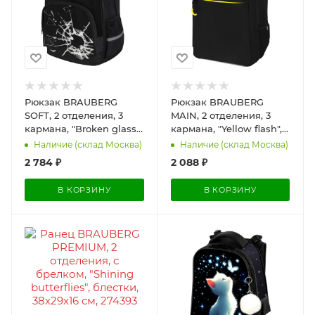
Рюкзак BRAUBERG
Рюкзак BRAUBERG
SOFT, 2 отделения, 3
MAIN, 2 отделения, 3
кармана, "Broken glass",
кармана, "Yellow flash",
СВЕТЯЩИЙСЯ, 40х31х15
38х26х17 см, 274397
Наличие (склад Москва)
Наличие (склад Москва)
см, 274402
2 784
₽
2 088
₽
В КОРЗИНУ
В КОРЗИНУ