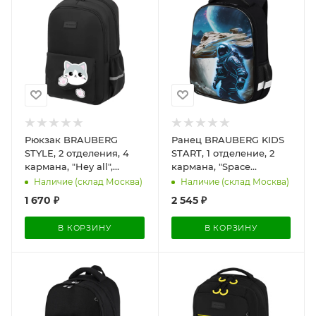
Рюкзак BRAUBERG
Ранец BRAUBERG KIDS
STYLE, 2 отделения, 4
START, 1 отделение, 2
кармана, "Hey all",
кармана, "Space
черный, 40х26х15 см,
conqueror",
Наличие (склад Москва)
Наличие (склад Москва)
274410
СВЕТЯЩИЙСЯ, 35х26х13
1 670
₽
2 545
₽
см, 274408
В КОРЗИНУ
В КОРЗИНУ