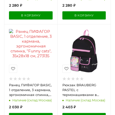
273157
2 280
₽
2 280
₽
В КОРЗИНУ
В КОРЗИНУ
Ранец ПИФАГОР BASIC,
Рюкзак BRAUBERG
1 отделение, 3 кармана,
PASTEL с
эргономичная спинка,
термонашивками в
"Funny cats", 35х28х18 см,
комплекте, "Black kitty",
Наличие (склад Москва)
Наличие (склад Москва)
273135
черный, 40х29х14 см,
2 030
₽
2 403
₽
273128