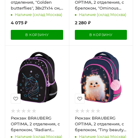
отделения, "Golden
OPTIMA, 2 отделения, с
butterflies", 38х27х14 см,
брелоком, "Ominous
274383
spider", 3D-панель,
Наличие (склад Москва)
Наличие (склад Москва)
36х27х18 см, 273160
4 075
₽
2 280
₽
В КОРЗИНУ
В КОРЗИНУ
Рюкзак BRAUBERG
Рюкзак BRAUBERG
OPTIMA, 2 отделения, с
OPTIMA, 2 отделения, с
брелоком, "Radiant
брелоком, "Tiny beauty",
unicorn", 36х27х18 см,
36х27х18 см, 273155
Наличие (склад Москва)
Наличие (склад Москва)