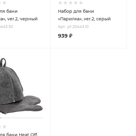
ля бани
Набор для бани
а», ver.2, черный
«Парилка», ver.2, серый
20443.30
Арт.: p1-20443.10
939
₽
ля бани Heat Off,