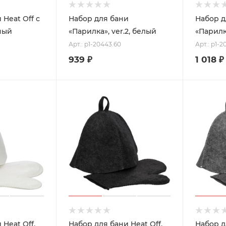
 Heat Off с
Набор для бани
Набор д
ный
«Парилка», ver.2, белый
«Парилк
Арт.: p1-20443.60
Арт.: p1-
939
₽
1 018
₽
 Heat Off,
Набор для бани Heat Off,
Набор д