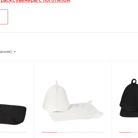
 pack
Сувениры с логотипом
вание)