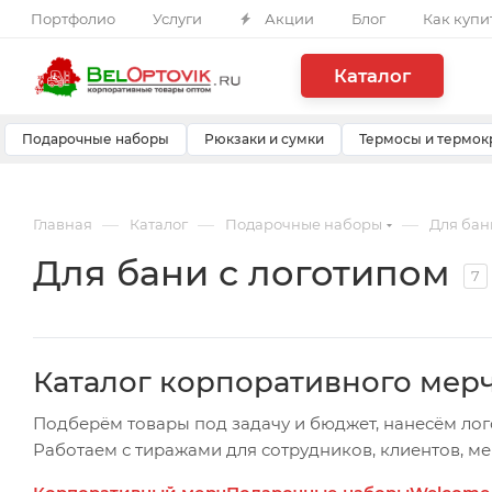
Портфолио
Услуги
Акции
Блог
Как купи
Каталог
Подарочные наборы
Рюкзаки и сумки
Термосы и термок
—
—
—
Главная
Каталог
Подарочные наборы
Для бан
Для бани с логотипом
7
Каталог корпоративного мер
Подберём товары под задачу и бюджет, нанесём лог
Работаем с тиражами для сотрудников, клиентов, м