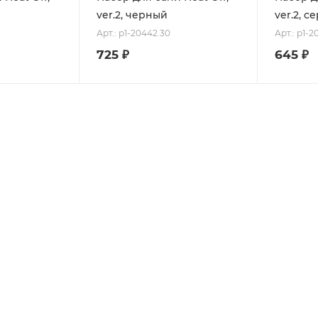
ver.2, черный
ver.2, с
Арт.: p1-20442.30
Арт.: p1-2
725
₽
645
₽