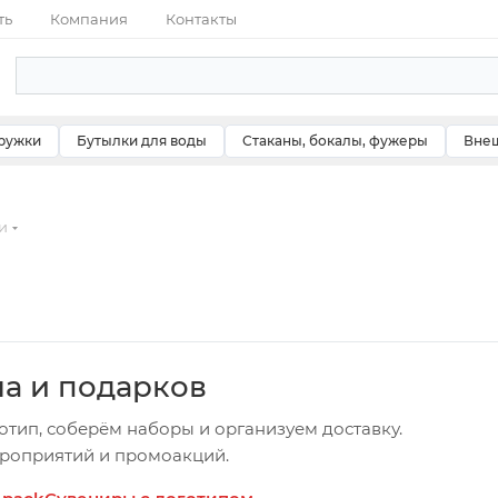
ть
Компания
Контакты
ружки
Бутылки для воды
Стаканы, бокалы, фужеры
Внеш
и
ча и подарков
отип, соберём наборы и организуем доставку.
ероприятий и промоакций.