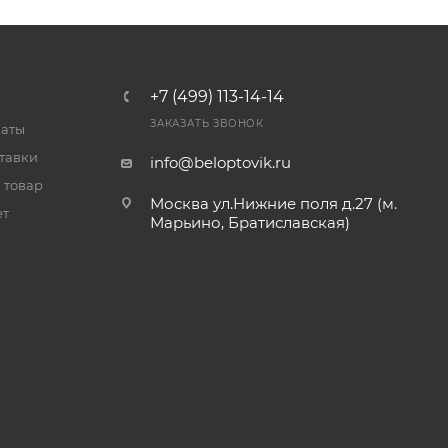
+7 (499) 113-14-14
ЗАКАЗАТЬ ЗВОНОК
латы
тавки
info@beloptovik.ru
 товар
Москва ул.Нижние поля д.27 (м.
ет
Марьино, Братиславская)