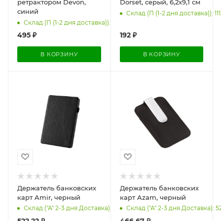
ретрактором Devon,
Dorset, серый, 6,2х9,1 см
синий
Склад (П (1-2 дня доставка)): 111
Склад (П (1-2 дня доставка)): 103
495
₽
192
₽
В КОРЗИНУ
В КОРЗИНУ
Держатель банковских
Держатель банковских
карт Amir, черный
карт Azam, черный
Склад ("А" 2-3 дня Доставка): 913
Склад ("А" 2-3 дня Доставка): 5
522.22
₽
466.67
₽