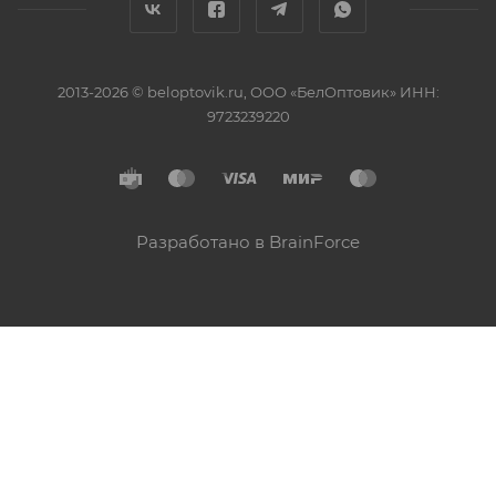
2013-2026 © beloptovik.ru, ООО «БелОптовик» ИНН:
9723239220
Разработано в BrainForce