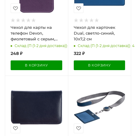
Чехол для карты на
Чехол для карточек
телефон Devon,
Dual, светло-синий,
фиолетовый с серым,
10х7,2 см
6,3х9,5 см
Склад (П (1-2 дня доставка)): 200
Склад (П (1-2 дня доставка)): 4
248
₽
322
₽
В КОРЗИНУ
В КОРЗИНУ