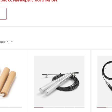
 pack
Сувениры с логотипом
вание)