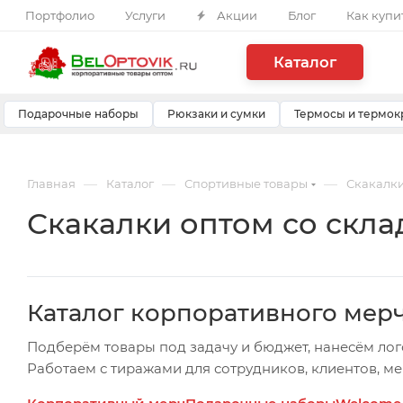
Портфолио
Услуги
Акции
Блог
Как купи
Каталог
Подарочные наборы
Рюкзаки и сумки
Термосы и термок
—
—
—
Главная
Каталог
Спортивные товары
Скакалк
Скакалки оптом со скла
Каталог корпоративного мер
Подберём товары под задачу и бюджет, нанесём лог
Работаем с тиражами для сотрудников, клиентов, м