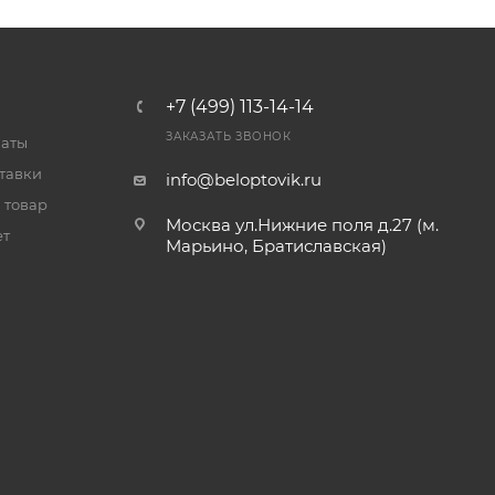
+7 (499) 113-14-14
ЗАКАЗАТЬ ЗВОНОК
латы
тавки
info@beloptovik.ru
 товар
Москва ул.Нижние поля д.27 (м.
ет
Марьино, Братиславская)