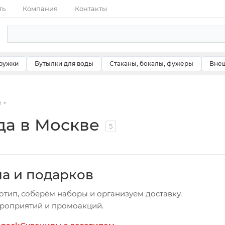
ть
Компания
Контакты
ружки
Бутылки для воды
Стаканы, бокалы, фужеры
Внеш
и
да в Москве
5
ча и подарков
отип, соберём наборы и организуем доставку.
ероприятий и промоакций.