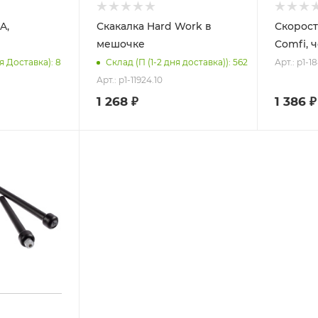
A,
Скакалка Hard Work в
Скорост
мешочке
Comfi, 
Арт.: p1-1
ня Доставка): 8
Склад (П (1-2 дня доставка)): 562
Арт.: p1-11924.10
1 268
₽
1 386
₽