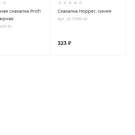
ная скакалка Profi
Скакалка Hopper, синяя
черная
Арт.: p1-12993.40
8459.30
323
₽