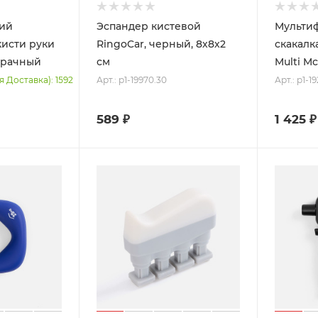
кий
Эспандер кистевой
Мульти
кисти руки
RingoCar, черный, 8х8х2
скакалк
зрачный
см
Multi Mc
Арт.: p1-19970.30
Арт.: p1-1
я Доставка): 1592
589
₽
1 425
₽