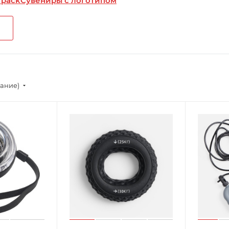
 pack
Сувениры с логотипом
вание)