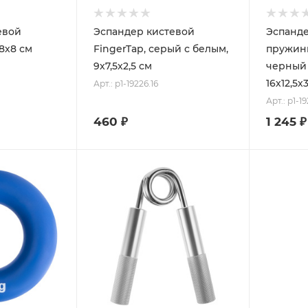
евой
Эспандер кистевой
Эспанде
 8х8 см
FingerTap, серый с белым,
пружинн
9х7,5х2,5 см
черный 
16х12,5х
Арт.: p1-19226.16
Арт.: p1-1
460
₽
1 245
₽