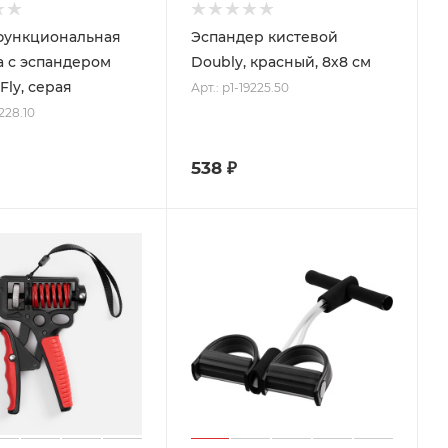
функциональная
Эспандер кистевой
а с эспандером
Doubly, красный, 8х8 см
Fly, серая
Арт.: p1-19225.50
9228.10
538
₽