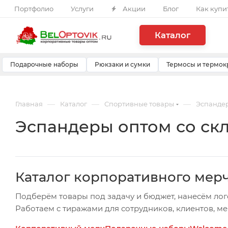
Портфолио
Услуги
Акции
Блог
Как купи
Каталог
Подарочные наборы
Рюкзаки и сумки
Термосы и термок
—
—
—
Главная
Каталог
Спортивные товары
Эспанде
Эспандеры оптом со ск
Каталог корпоративного мер
Подберём товары под задачу и бюджет, нанесём лог
Работаем с тиражами для сотрудников, клиентов, м