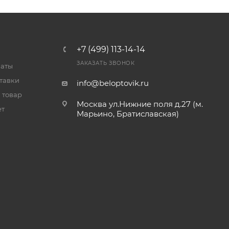
+7 (499) 113-14-14
ЗАКАЗАТЬ ЗВОНОК
латы
тавки
info@beloptovik.ru
 товар
Москва ул.Нижние поля д.27 (м.
ет
Марьино, Братиславская)