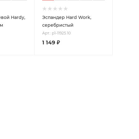
вой Hardy,
Эспандер Hard Work,
см
серебристый
Арт.: p1-11925.10
1 149
₽