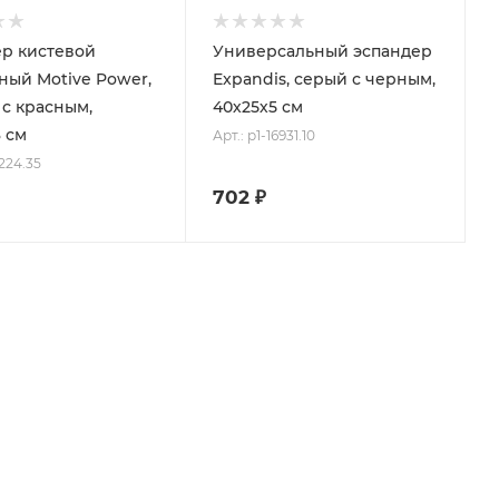
р кистевой
Универсальный эспандер
ый Motive Power,
Expandis, серый с черным,
с красным,
40х25х5 см
3 см
Арт.: p1-16931.10
9224.35
702
₽