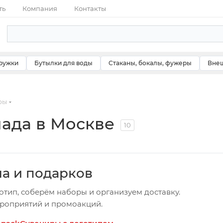
ть
Компания
Контакты
ружки
Бутылки для воды
Стаканы, бокалы, фужеры
Внеш
ры
лада в Москве
10
ча и подарков
отип, соберём наборы и организуем доставку.
ероприятий и промоакций.