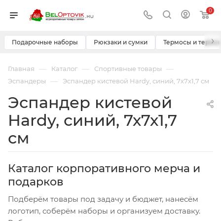
0
›
Подарочные наборы
Рюкзаки и сумки
Термосы и термо
—
—
—
Главная
Каталог
Спортивные товары
—
Эспандеры
Эспандер кистевой Hardy, синий, 7х7х1,7 см
Эспандер кистевой
Hardy, синий, 7х7х1,7
см
Каталог корпоративного мерча и
подарков
Подберём товары под задачу и бюджет, нанесём
логотип, соберём наборы и организуем доставку.