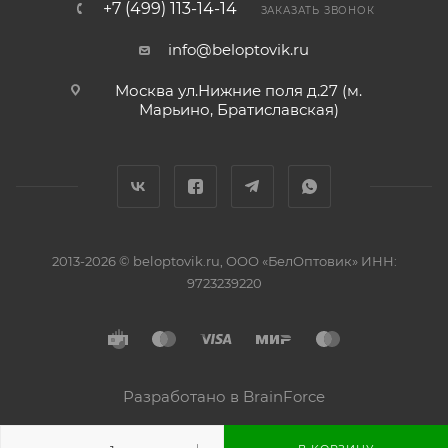
+7 (499) 113-14-14
ЗАКАЗАТЬ ЗВОНОК
info@beloptovik.ru
Москва ул.Нижние поля д.27 (м.
Марьино, Братиславская)
2013-2026 © beloptovik.ru, ООО «БелОптовик» ИНН:
9723239220
Разработано в BrainForce