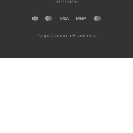
9723239220
Разработано в BrainForce