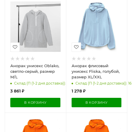
Анорак унисекс Oblako,
Анорак флисовый
светло-серый, размер
унисекс Fliska, голубой,
M/L
размер XL/XXL
Склад (П (1-2 дня доставка)): 10
Склад (П (1-2 дня доставка)): 16
3 861
₽
1 278
₽
В КОРЗИНУ
В КОРЗИНУ