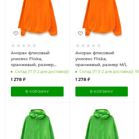
Анорак флисовый
Анорак флисовый
унисекс Fliska,
унисекс Fliska,
оранжевый, размер
оранжевый, размер M/L
XL/XXL
Склад (П (1-2 дня доставка)): 142
Склад (П (1-2 дня доставка)): 19
1 278
₽
1 278
₽
В КОРЗИНУ
В КОРЗИНУ