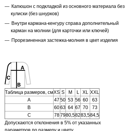
Капюшон с подкладкой из основного материала без
кулиски (без шнурков)
Внутри кармана-кенгуру справа дополнительный
карман на молнии (для карточки или ключей)
Прорезиненная застежка-молния в цвет изделия
Таблица размеров, см
XS
S
M
L
XL
XXL
A
47
50
53
56
60
63
B
60
63
64
67
70
73
C
78
79
80,5
82
83,5
84,5
Допускаются отклонения в 5% от указанных
параметров по размеру и цвету