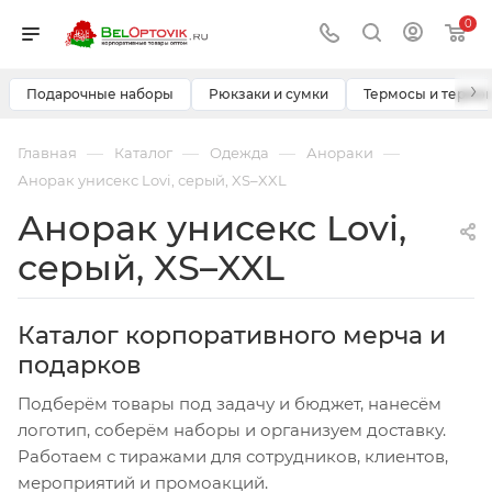
0
›
Подарочные наборы
Рюкзаки и сумки
Термосы и термо
—
—
—
—
Главная
Каталог
Одежда
Анораки
Анорак унисекс Lovi, серый, XS–XXL
Анорак унисекс Lovi,
серый, XS–XXL
Каталог корпоративного мерча и
подарков
Подберём товары под задачу и бюджет, нанесём
логотип, соберём наборы и организуем доставку.
Работаем с тиражами для сотрудников, клиентов,
мероприятий и промоакций.