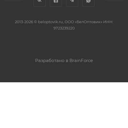
2013-2026 © beloptovik.ru, ООО «БелОптовик» ИНН:
9723239220
Разработано в BrainForce