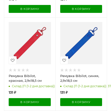
В КОРЗИНУ
В КОРЗИНУ
Ремувка Bibilot,
Ремувка Bibilot, синяя,
красная, 2,9х18,5 см
2,9х18,5 см
Склад (П (1-2 дня доставка)): 1717
Склад (П (1-2 дня доставка)): 3
131
₽
131
₽
В КОРЗИНУ
В КОРЗИНУ