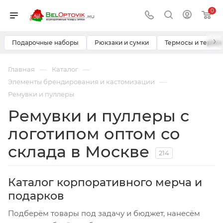
0
›
Подарочные наборы
Рюкзаки и сумки
Термосы и термо
—
—
Главная
Каталог
—
Элементы брендирования и кастомизации
Ремувки и пуллеры
Ремувки и пуллеры с
логотипом оптом со
склада в Москве
214
Каталог корпоративного мерча и
подарков
Подберём товары под задачу и бюджет, нанесём