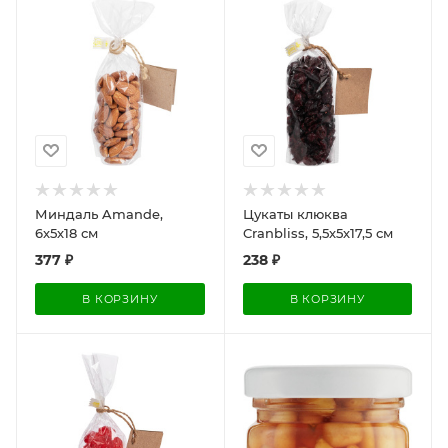
Миндаль Amande,
Цукаты клюква
6х5х18 см
Cranbliss, 5,5х5х17,5 см
377
₽
238
₽
В КОРЗИНУ
В КОРЗИНУ