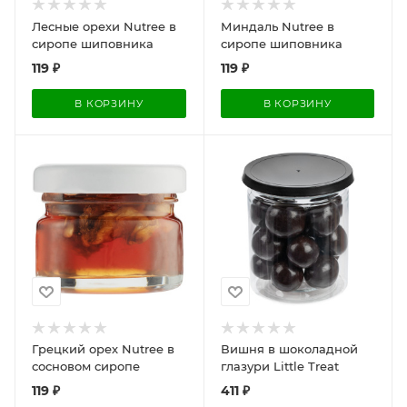
Лесные орехи Nutree в
Миндаль Nutree в
сиропе шиповника
сиропе шиповника
119
₽
119
₽
В КОРЗИНУ
В КОРЗИНУ
Грецкий орех Nutree в
Вишня в шоколадной
сосновом сиропе
глазури Little Treat
119
₽
411
₽