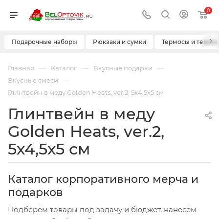
0
›
Подарочные наборы
Рюкзаки и сумки
Термосы и термо
—
—
—
Главная
Каталог
Вкусные подарки
—
Вкусные смеси
Глинтвейн в меду Golden Heats, ver.2, 5х4,5х5 см
Глинтвейн в меду
Golden Heats, ver.2,
5х4,5х5 см
Каталог корпоративного мерча и
подарков
Подберём товары под задачу и бюджет, нанесём