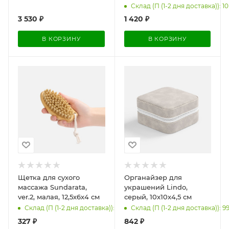
Эффективно и бережно
33x33x7 см
Склад (П (1-2 дня доставка)): 10
очищает зубы и десны
3 530
₽
1 420
₽
для корпоративного
заказа
В КОРЗИНУ
В КОРЗИНУ
Щетка для сухого
Органайзер для
массажа Sundarata,
украшений Lindo,
ver.2, малая, 12,5х6х4 см
серый, 10x10x4,5 см
Склад (П (1-2 дня доставка)): 110
Склад (П (1-2 дня доставка)): 9
327
₽
842
₽