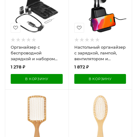
Органайзер с
Настольный органайзер
беспроводной
с зарядкой, лампой,
зарядкой и набором
вентилятором и
адаптеров Octopod,
подсветкой логотипа
1 278
₽
1 872
₽
черный
powerTower, черный
В КОРЗИНУ
В КОРЗИНУ