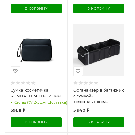
В КОРЗИНУ
В КОРЗИНУ
Сумка косметичка
Органайзер в багажник
RONDA, ТЕМНО-СИНЯЯ
с сумкой-
холодильником
Склад ("А" 2-3 дня Доставка): 1
Arranger, черный с
591.11
₽
5 940
₽
серым
В КОРЗИНУ
В КОРЗИНУ