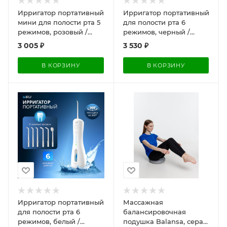
Ирригатор портативный
Ирригатор портативный
мини для полости рта 5
для полости рта 6
режимов, розовый /
режимов, черный /
Эффективно очищает
Эффективно очищает
3 005
₽
3 530
₽
труднодоступные места
труднодоступные места
и подходит для
и подходит для ухода за
В КОРЗИНУ
В КОРЗИНУ
корпоративного заказа
полостью рта и
корпоративного заказа
Ирригатор портативный
Массажная
для полости рта 6
балансировочная
режимов, белый /
подушка Balansa, серая,