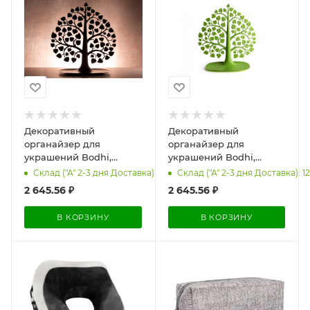
Декоративный
Декоративный
органайзер для
органайзер для
украшений Bodhi,
украшений Bodhi,
черный
зеленый
Склад ("А" 2-3 дня Доставка): 6
Склад ("А" 2-3 дня Доставка): 12
2 645.56
₽
2 645.56
₽
В КОРЗИНУ
В КОРЗИНУ