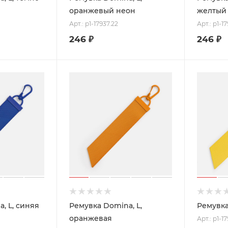
оранжевый неон
желтый
Арт.: p1-17937.22
Арт.: p1-1
246
₽
246
₽
, L, синяя
Ремувка Domina, L,
Ремувка
оранжевая
Арт.: p1-1