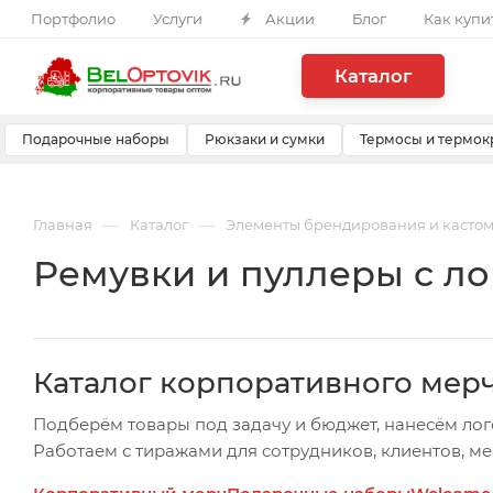
Портфолио
Услуги
Акции
Блог
Как купи
Каталог
Подарочные наборы
Рюкзаки и сумки
Термосы и термок
—
—
Главная
Каталог
Элементы брендирования и касто
Ремувки и пуллеры с ло
Каталог корпоративного мер
Подберём товары под задачу и бюджет, нанесём лог
Работаем с тиражами для сотрудников, клиентов, м