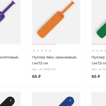
иолетовый,
Пуллер Raio, оранжевый,
Пуллер 
1,4х7,5 см
1,4х7,5 с
Арт.: p1-15660.20
Арт.: p1-1
65
₽
65
₽