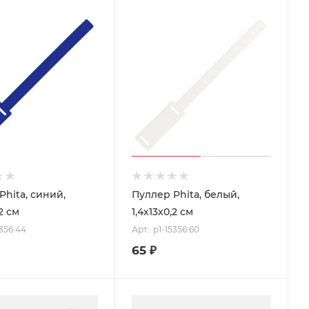
Phita, синий,
Пуллер Phita, белый,
,2 см
1,4х13х0,2 см
5356.44
Арт.: p1-15356.60
65
₽