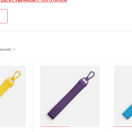
 pack
Сувениры с логотипом
вание)