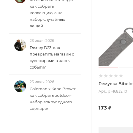
как собрать
коллекцию, а не
набор случайных
вещей
23 июля 2026
Disney D23: как
превратить магазин с
сувенирами в часть
события
23 июля 2026
Ремувка Bibelo
Coleman x Kane Brown:
Арт.: p1-16832.10
как собрать outdoor-
набор вокруг одного
173
₽
сценария