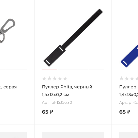
t, серая
Пуллер Phita, черный,
Пуллер 
1,4х13х0,2 см
1,4х13х0
Арт.: p1-15356.30
Арт.: p1-1
65
₽
65
₽