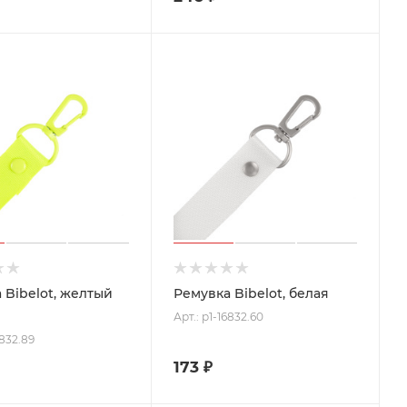
 Bibelot, желтый
Ремувка Bibelot, белая
Арт.: p1-16832.60
6832.89
173
₽