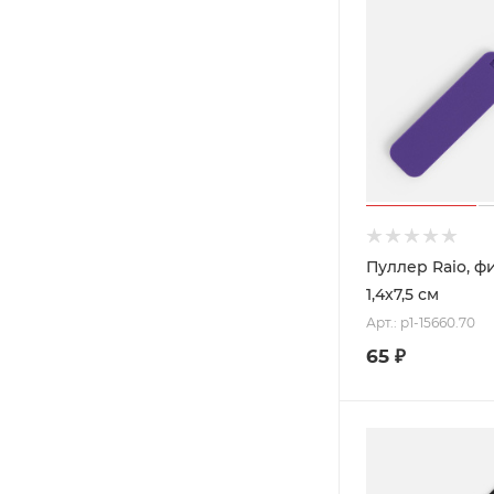
Пуллер Raio, ф
1,4х7,5 см
Арт.: p1-15660.70
65
₽