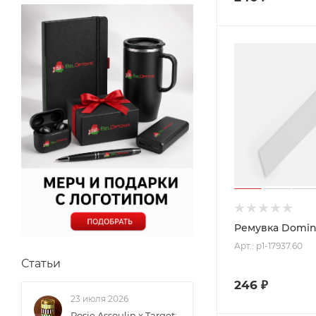
Ремувка Domina
Арт.: p1-17937.60
Статьи
246
₽
23 июля 2026
Rosie Assoulin x Target: