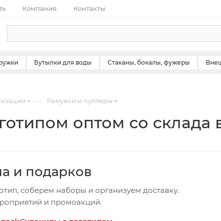
ть
Компания
Контакты
ружки
Бутылки для воды
Стаканы, бокалы, фужеры
Внеш
—
мизации
Ремувки и пуллеры
готипом оптом со склада 
ча и подарков
отип, соберём наборы и организуем доставку.
ероприятий и промоакций.