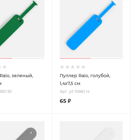
Raio, зеленый,
Пуллер Raio, голубой,
м
1,4х7,5 см
5660.90
Арт.: p1-15660.14
65
₽