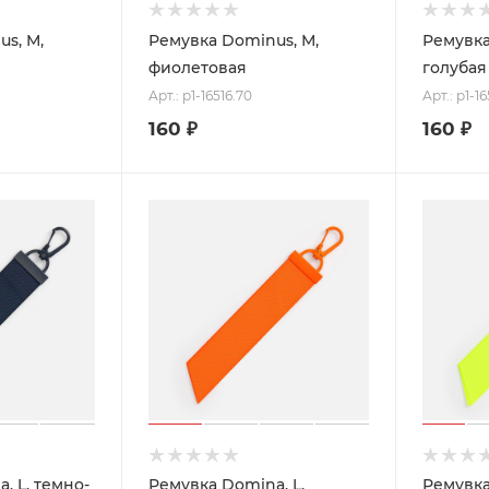
s, М,
Ремувка Dominus, М,
Ремувка
фиолетовая
голубая
Арт.: p1-16516.70
Арт.: p1-16
160
₽
160
₽
, L, темно-
Ремувка Domina, L,
Ремувка