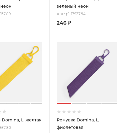
 неон
зеленый неон
7937.89
Арт.: p1-17937.94
246
₽
 Domina, L, желтая
Ремувка Domina, L,
фиолетовая
7937.80