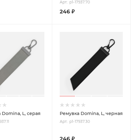
Арт.: p1-17937.70
246
₽
 Domina, L, серая
Ремувка Domina, L, черная
937.11
Арт.: p1-17937.30
246
₽