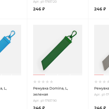
Арт.: p1-17937.20
246
₽
246
₽
, L,
Ремувка Domina, L,
Ремувка
зеленая
Арт.: p1-17
Арт.: p1-17937.90
246
₽
246
₽