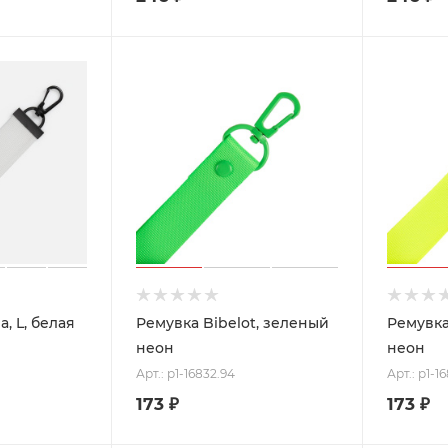
, L, белая
Ремувка Bibelot, зеленый
Ремувка
неон
неон
Арт.: p1-16832.94
Арт.: p1-1
173
₽
173
₽