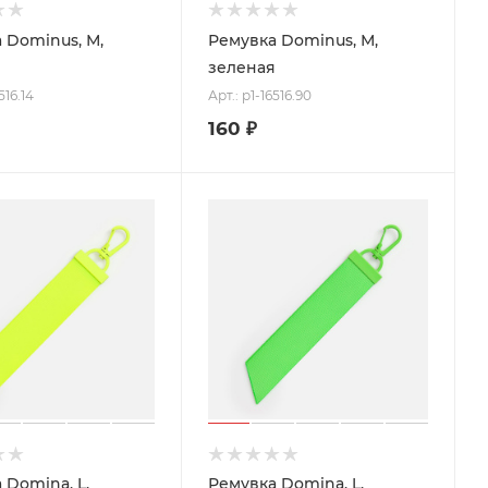
 Dominus, М,
Ремувка Dominus, М,
зеленая
516.14
Арт.: p1-16516.90
160
₽
 Domina, L,
Ремувка Domina, L,