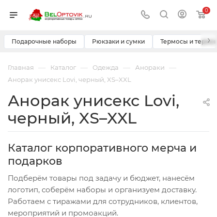
0
›
Подарочные наборы
Рюкзаки и сумки
Термосы и термо
—
—
—
—
Главная
Каталог
Одежда
Анораки
Анорак унисекс Lovi, черный, XS–XXL
Анорак унисекс Lovi,
черный, XS–XXL
Каталог корпоративного мерча и
подарков
Подберём товары под задачу и бюджет, нанесём
логотип, соберём наборы и организуем доставку.
Работаем с тиражами для сотрудников, клиентов,
мероприятий и промоакций.