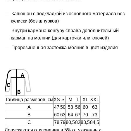
Капюшон с подкладкой из основного материала без
кулиски (без шнурков)
Внутри кармана-кенгуру справа дополнительный
карман на молнии (для карточки или ключей)
Прорезиненная застежка-молния в цвет изделия
Таблица размеров, см
XS
S
M
L
XL
XXL
A
47
50
53
56
60
63
B
60
63
64
67
70
73
C
78
79
80,5
82
83,5
84,5
Допускаются отклонения в 5% от указанных