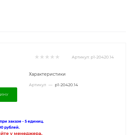
Артикул:
p1-20420.14
Характеристики
Артикул
—
p1-20420.14
ЗИНУ
ри заказе - 5 единиц.
00 рублей.
яйте у менеджера.