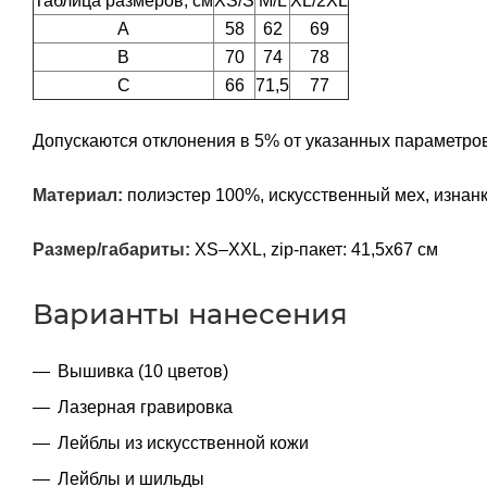
Таблица размеров, см
XS/S
M/L
XL/2XL
A
58
62
69
B
70
74
78
C
66
71,5
77
Допускаются отклонения в 5% от указанных параметров
Материал:
полиэстер 100%, искусственный мех, изнанк
Размер/габариты:
XS–XXL, zip-пакет: 41,5х67 см
Варианты нанесения
Вышивка (10 цветов)
Лазерная гравировка
Лейблы из искусственной кожи
Лейблы и шильды