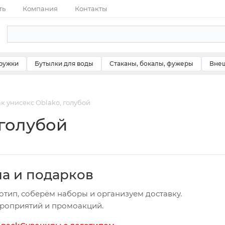
ть
Компания
Контакты
ружки
Бутылки для воды
Стаканы, бокалы, фужеры
Внеш
к унисекс Oblako, голубой
 голубой
ча и подарков
отип, соберём наборы и организуем доставку.
ероприятий и промоакций.