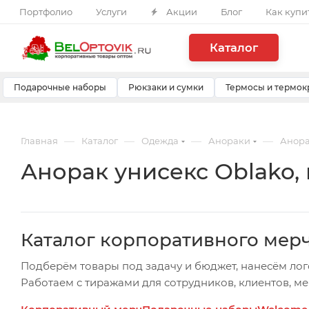
Портфолио
Услуги
Акции
Блог
Как купи
Каталог
Подарочные наборы
Рюкзаки и сумки
Термосы и термок
—
—
—
—
Главная
Каталог
Одежда
Анораки
Анора
Анорак унисекс Oblako,
Каталог корпоративного мер
Подберём товары под задачу и бюджет, нанесём лог
Работаем с тиражами для сотрудников, клиентов, м