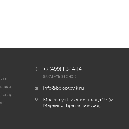
+7 (499) 113-14-14
ЗАКАЗАТЬ ЗВОНОК
латы
тавки
info@beloptovik.ru
 товар
Москва ул.Нижние поля д.27 (м.
ет
Марьино, Братиславская)