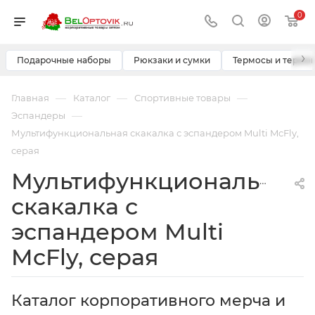
0
›
Подарочные наборы
Рюкзаки и сумки
Термосы и термо
—
—
—
Главная
Каталог
Спортивные товары
—
Эспандеры
Мультифункциональная скакалка с эспандером Multi McFly,
серая
Мультифункциональная
скакалка с
эспандером Multi
McFly, серая
Каталог корпоративного мерча и