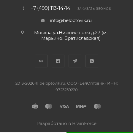
+7 (499) 113-14-14
ЗАКАЗАТЬ ЗВОНОК
info@beloptovik.ru
Москва ул.Нижние поля д.27 (м.
Марьино, Братиславская)
2013-2026 © beloptovik.ru, ООО «БелОптовик» ИНН:
9723239220
Разработано в BrainForce