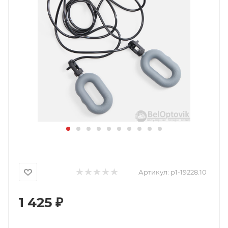
Артикул:
p1-19228.10
1 425
₽