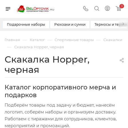
0
›
Подарочные наборы
Рюкзаки и сумки
Термосы и термо
—
—
—
Главная
Каталог
Спортивные товары
Скакалки
—
Скакалка Hopper, черная
Скакалка Hopper,
черная
Каталог корпоративного мерча и
подарков
Подберём товары под задачу и бюджет, нанесём
логотип, соберём наборы и организуем доставку.
Работаем с тиражами для сотрудников, клиентов,
мероприятий и промоакций.