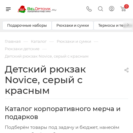
0
›
Подарочные наборы
Рюкзаки и сумки
Термосы и термо
—
—
—
Главная
Каталог
Рюкзаки и сумки
—
Рюкзаки детские
Детский рюкзак Novice, серый с красным
Детский рюкзак
Novice, серый с
красным
Каталог корпоративного мерча и
подарков
Подберём товары под задачу и бюджет, нанесём