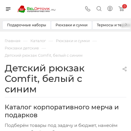
0
›
Подарочные наборы
Рюкзаки и сумки
Термосы и термо
—
—
—
Главная
Каталог
Рюкзаки и сумки
—
Рюкзаки детские
Детский рюкзак Comfit, белый с синим
Детский рюкзак
Comfit, белый с
синим
Каталог корпоративного мерча и
подарков
Подберём товары под задачу и бюджет, нанесём