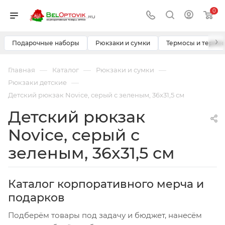
0
›
Подарочные наборы
Рюкзаки и сумки
Термосы и термо
—
—
—
Главная
Каталог
Рюкзаки и сумки
—
Рюкзаки детские
Детский рюкзак Novice, серый с зеленым, 36x31,5 см
Детский рюкзак
Novice, серый с
зеленым, 36x31,5 см
Каталог корпоративного мерча и
подарков
Подберём товары под задачу и бюджет, нанесём