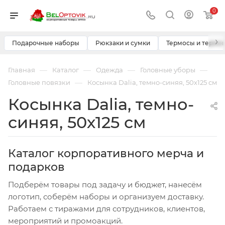
0
›
Подарочные наборы
Рюкзаки и сумки
Термосы и термо
—
—
—
—
Главная
Каталог
Одежда
Головные уборы
—
Головные повязки
Косынка Dalia, темно-синяя, 50х125 см
Косынка Dalia, темно-
синяя, 50х125 см
Каталог корпоративного мерча и
подарков
Подберём товары под задачу и бюджет, нанесём
логотип, соберём наборы и организуем доставку.
Работаем с тиражами для сотрудников, клиентов,
мероприятий и промоакций.