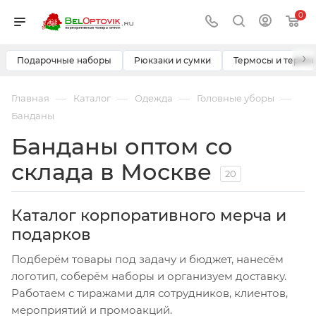
0
›
Подарочные наборы
Рюкзаки и сумки
Термосы и термо
—
—
—
—
Главная
Каталог
Одежда
Головные уборы
Банданы
Банданы оптом со
склада в Москве
20
Каталог корпоративного мерча и
подарков
Подберём товары под задачу и бюджет, нанесём
логотип, соберём наборы и организуем доставку.
Работаем с тиражами для сотрудников, клиентов,
мероприятий и промоакций.