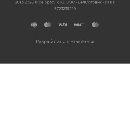
2013-2026 © beloptovik.ru, ООО «БелОптовик» ИНН:
9723239220
Разработано в BrainForce