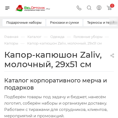
0
›
Подарочные наборы
Рюкзаки и сумки
Термосы и термо
—
—
—
—
Главная
Каталог
Одежда
Головные уборы
—
Капоры
Капор-капюшон Zaliv, молочный, 29х51 см
Капор-капюшон Zaliv,
молочный, 29х51 см
Каталог корпоративного мерча и
подарков
Подберём товары под задачу и бюджет, нанесём
логотип, соберём наборы и организуем доставку.
Работаем с тиражами для сотрудников, клиентов,
мероприятий и промоакций.