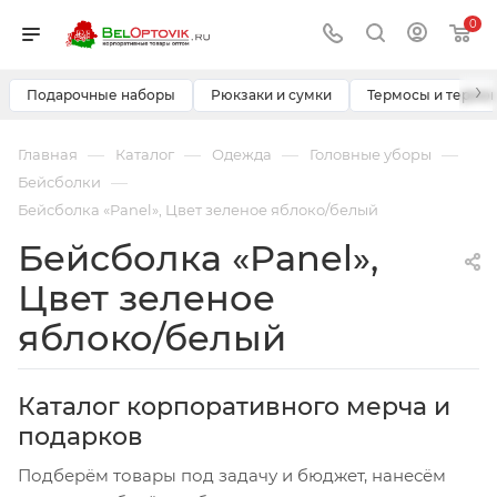
0
›
Подарочные наборы
Рюкзаки и сумки
Термосы и термо
—
—
—
—
Главная
Каталог
Одежда
Головные уборы
—
Бейсболки
Бейсболка «Panel», Цвет зеленое яблоко/белый
Бейсболка «Panel»,
Цвет зеленое
яблоко/белый
Каталог корпоративного мерча и
подарков
Подберём товары под задачу и бюджет, нанесём