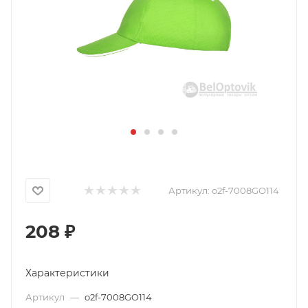
Артикул:
o2f-7008GO114
208
₽
Характеристики
Артикул
—
o2f-7008GO114