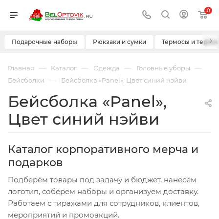
0
›
Подарочные наборы
Рюкзаки и сумки
Термосы и термо
—
—
—
—
Главная
Каталог
Одежда
Головные уборы
—
Бейсболки
Бейсболка «Panel», Цвет синий нэйви
Бейсболка «Panel»,
Цвет синий нэйви
Каталог корпоративного мерча и
подарков
Подберём товары под задачу и бюджет, нанесём
логотип, соберём наборы и организуем доставку.
Работаем с тиражами для сотрудников, клиентов,
мероприятий и промоакций.