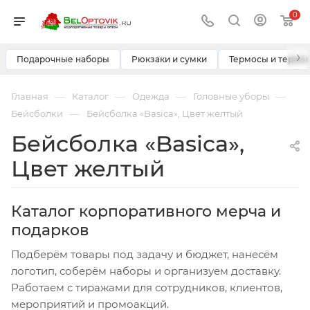
0
›
Подарочные наборы
Рюкзаки и сумки
Термосы и термо
—
—
—
—
Главная
Каталог
Одежда
Головные уборы
—
Бейсболки
Бейсболка «Basica», Цвет желтый
Бейсболка «Basica»,
Цвет желтый
Каталог корпоративного мерча и
подарков
Подберём товары под задачу и бюджет, нанесём
логотип, соберём наборы и организуем доставку.
Работаем с тиражами для сотрудников, клиентов,
мероприятий и промоакций.