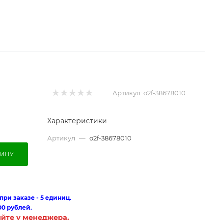
Артикул:
o2f-38678010
Характеристики
Артикул
—
o2f-38678010
ЗИНУ
ри заказе - 5 единиц.
00 рублей.
яйте у менеджера.