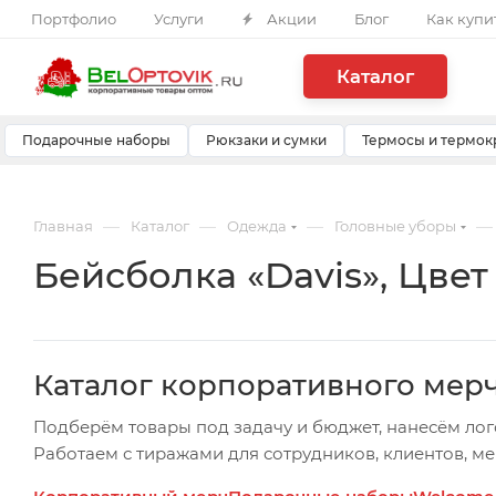
Портфолио
Услуги
Акции
Блог
Как купи
Каталог
Подарочные наборы
Рюкзаки и сумки
Термосы и термок
—
—
—
—
Главная
Каталог
Одежда
Головные уборы
Бейсболка «Davis», Цве
Каталог корпоративного мер
Подберём товары под задачу и бюджет, нанесём лог
Работаем с тиражами для сотрудников, клиентов, м