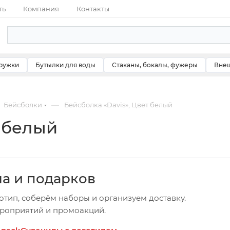
ть
Компания
Контакты
ружки
Бутылки для воды
Стаканы, бокалы, фужеры
Внеш
—
Бейсболки
Бейсболка «Davis», Цвет белый
т белый
ча и подарков
отип, соберём наборы и организуем доставку.
ероприятий и промоакций.