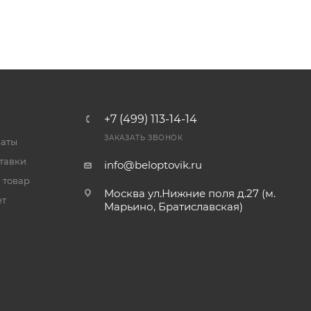
+7 (499) 113-14-14
ЗАКАЗАТЬ ЗВОНОК
латы
тавки
info@beloptovik.ru
 товар
Москва ул.Нижние поля д.27 (м.
ет
Марьино, Братиславская)