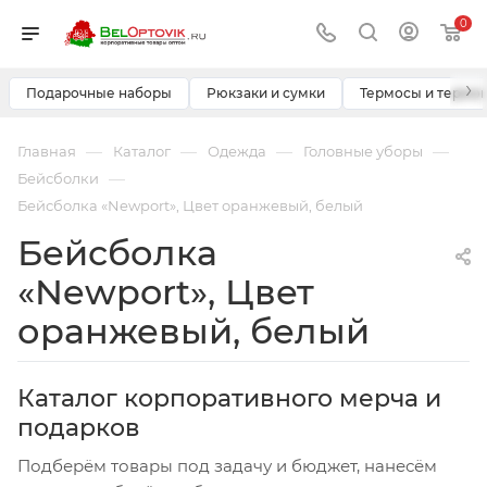
0
›
Подарочные наборы
Рюкзаки и сумки
Термосы и термо
—
—
—
—
Главная
Каталог
Одежда
Головные уборы
—
Бейсболки
Бейсболка «Newport», Цвет оранжевый, белый
Бейсболка
«Newport», Цвет
оранжевый, белый
Каталог корпоративного мерча и
подарков
Подберём товары под задачу и бюджет, нанесём