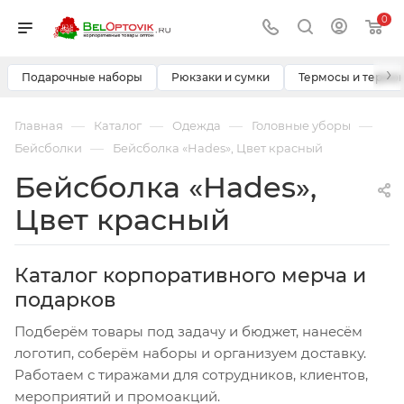
0
›
Подарочные наборы
Рюкзаки и сумки
Термосы и термо
—
—
—
—
Главная
Каталог
Одежда
Головные уборы
—
Бейсболки
Бейсболка «Hades», Цвет красный
Бейсболка «Hades»,
Цвет красный
Каталог корпоративного мерча и
подарков
Подберём товары под задачу и бюджет, нанесём
логотип, соберём наборы и организуем доставку.
Работаем с тиражами для сотрудников, клиентов,
мероприятий и промоакций.