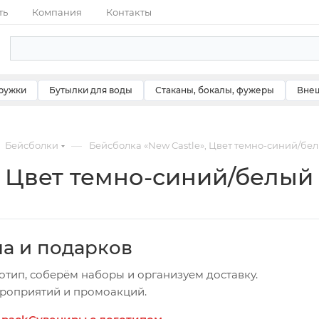
ть
Компания
Контакты
ружки
Бутылки для воды
Стаканы, бокалы, фужеры
Внеш
—
Бейсболки
Бейсболка «New Castle», Цвет темно-синий/бе
, Цвет темно-синий/белый
ча и подарков
отип, соберём наборы и организуем доставку.
ероприятий и промоакций.