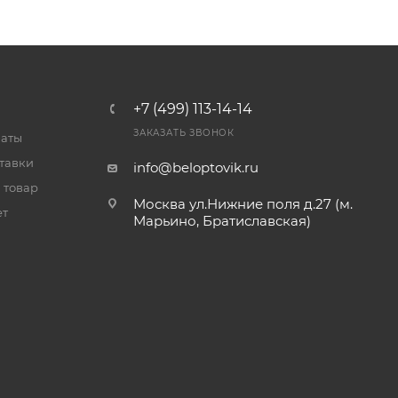
+7 (499) 113-14-14
ЗАКАЗАТЬ ЗВОНОК
латы
тавки
info@beloptovik.ru
 товар
Москва ул.Нижние поля д.27 (м.
ет
Марьино, Братиславская)