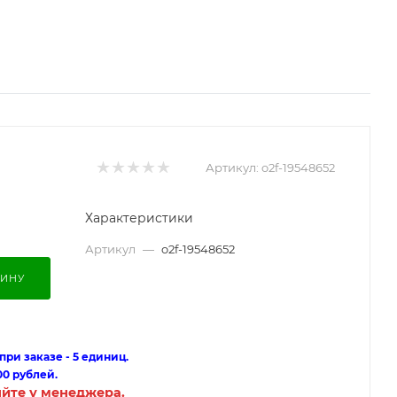
Артикул:
o2f-19548652
Характеристики
Артикул
—
o2f-19548652
ЗИНУ
ри заказе - 5 единиц.
00 рублей.
яйте у менеджера.