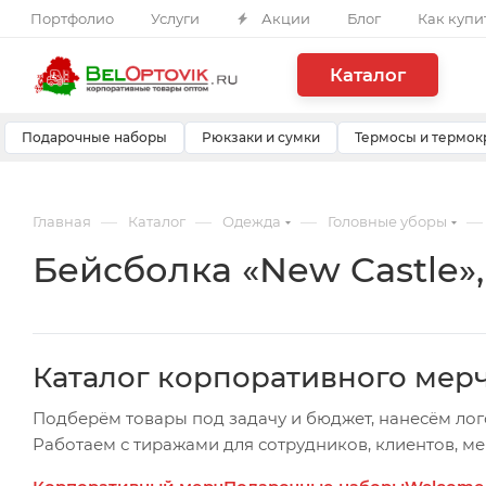
Портфолио
Услуги
Акции
Блог
Как купи
Каталог
Подарочные наборы
Рюкзаки и сумки
Термосы и термок
—
—
—
—
Главная
Каталог
Одежда
Головные уборы
Бейсболка «New Castle»
Каталог корпоративного мер
Подберём товары под задачу и бюджет, нанесём лог
Работаем с тиражами для сотрудников, клиентов, м