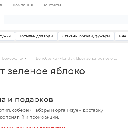
ть
Компания
Контакты
ружки
Бутылки для воды
Стаканы, бокалы, фужеры
Внеш
—
Бейсболки
Бейсболка «Florida», Цвет зеленое яблоко
ет зеленое яблоко
ча и подарков
отип, соберём наборы и организуем доставку.
ероприятий и промоакций.