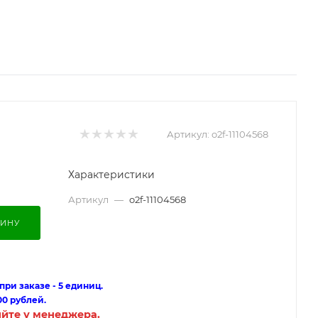
Артикул:
o2f-11104568
Характеристики
Артикул
—
o2f-11104568
ЗИНУ
ри заказе - 5 единиц.
00 рублей.
яйте у менеджера.