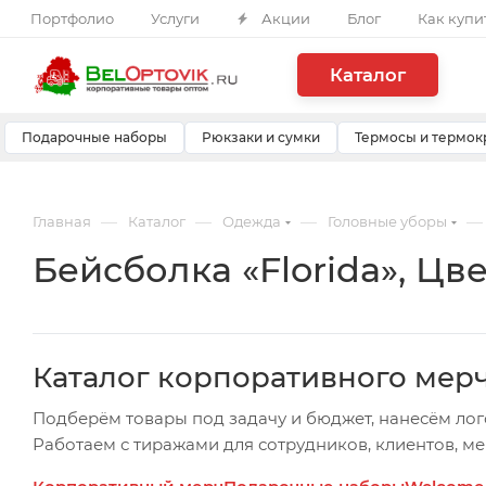
Портфолио
Услуги
Акции
Блог
Как купи
Каталог
Подарочные наборы
Рюкзаки и сумки
Термосы и термок
—
—
—
—
Главная
Каталог
Одежда
Головные уборы
Бейсболка «Florida», Цв
Каталог корпоративного мер
Подберём товары под задачу и бюджет, нанесём лог
Работаем с тиражами для сотрудников, клиентов, м