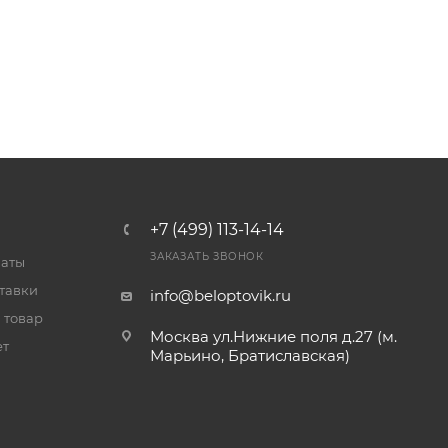
+7 (499) 113-14-14
ЗАКАЗАТЬ ЗВОНОК
латы
тавки
info@beloptovik.ru
 товар
Москва ул.Нижние поля д.27 (м.
ет
Марьино, Братиславская)