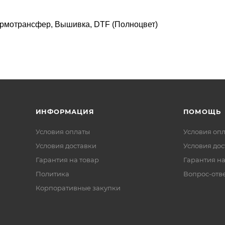
рмотрансфер, Вышивка, DTF (Полноцвет)
ИНФОРМАЦИЯ
ПОМОЩЬ
Условия оплаты
Условия оп
Условия доставки
Условия дос
Гарантия на товар
Гарантия на
Политика
Вопрос-отв
Корпоративные закупки