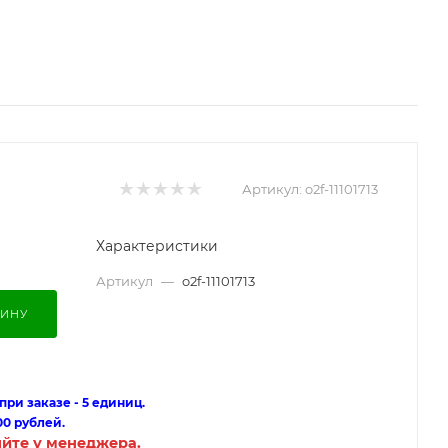
Артикул:
o2f-11101713
Характеристики
Артикул
—
o2f-11101713
ЗИНУ
ри заказе - 5 единиц.
00 рублей.
яйте у менеджера.