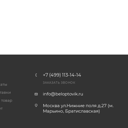
+7 (499) 113-14-14
ЗАКАЗАТЬ ЗВОНОК
латы
тавки
info@beloptovik.ru
 товар
Москва ул.Нижние поля д.27 (м.
ет
Марьино, Братиславская)