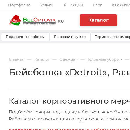
Портфолио
Услуги
Акции
Блог
Как купи
Каталог
Подарочные наборы
Рюкзаки и сумки
Термосы и термок
—
—
—
—
Главная
Каталог
Одежда
Головные уборы
Бейсболка «Detroit», Ра
Каталог корпоративного мер
Подберём товары под задачу и бюджет, нанесём лог
Работаем с тиражами для сотрудников, клиентов, м