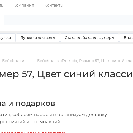
ть
Компания
Контакты
ружки
Бутылки для воды
Стаканы, бокалы, фужеры
Внеш
—
Бейсболки
Бейсболка «Detroit», Размер 57, Цвет синий кл
змер 57, Цвет синий класс
ча и подарков
отип, соберём наборы и организуем доставку.
ероприятий и промоакций.