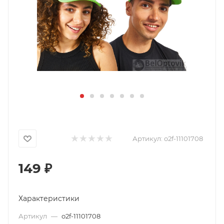
Артикул:
o2f-11101708
149
₽
Характеристики
Артикул
—
o2f-11101708