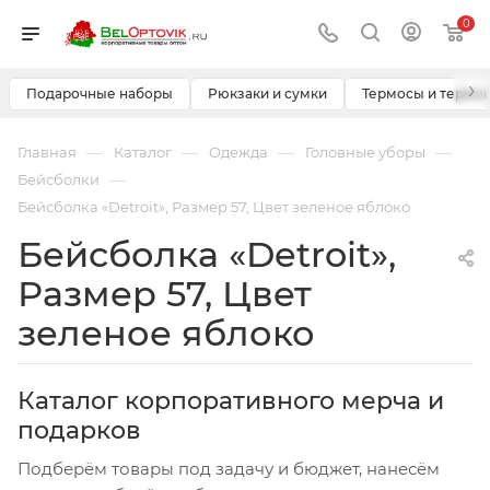
0
›
Подарочные наборы
Рюкзаки и сумки
Термосы и термо
—
—
—
—
Главная
Каталог
Одежда
Головные уборы
—
Бейсболки
Бейсболка «Detroit», Размер 57, Цвет зеленое яблоко
Бейсболка «Detroit»,
Размер 57, Цвет
зеленое яблоко
Каталог корпоративного мерча и
подарков
Подберём товары под задачу и бюджет, нанесём