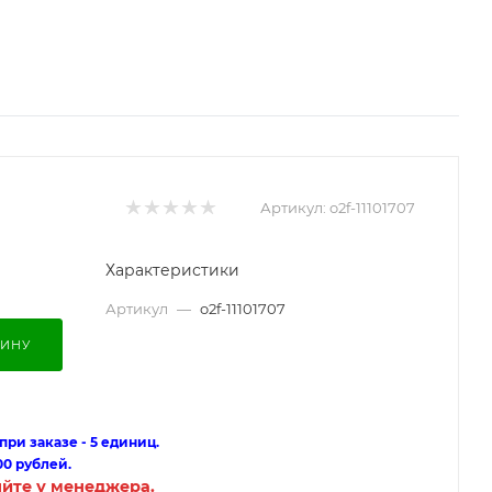
Артикул:
o2f-11101707
Характеристики
Артикул
—
o2f-11101707
ЗИНУ
ри заказе - 5 единиц.
00 рублей.
яйте у менеджера.