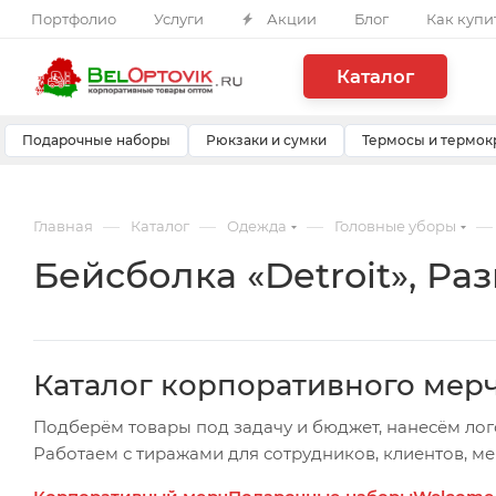
Портфолио
Услуги
Акции
Блог
Как купи
Каталог
Подарочные наборы
Рюкзаки и сумки
Термосы и термок
—
—
—
—
Главная
Каталог
Одежда
Головные уборы
Бейсболка «Detroit», Ра
Каталог корпоративного мер
Подберём товары под задачу и бюджет, нанесём лог
Работаем с тиражами для сотрудников, клиентов, м