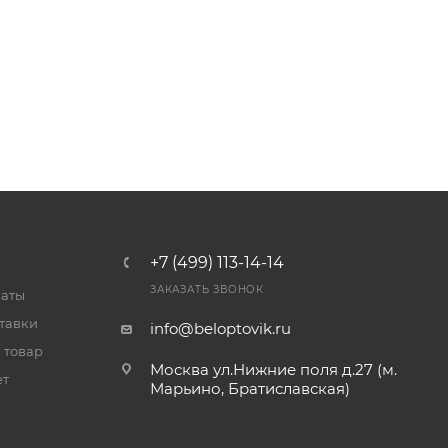
+7 (499) 113-14-14
ЗАКАЗАТЬ ЗВОНОК
латы
тавки
info@beloptovik.ru
 товар
Москва ул.Нижние поля д.27 (м.
ет
Марьино, Братиславская)