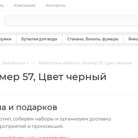
ть
Компания
Контакты
ружки
Бутылки для воды
Стаканы, бокалы, фужеры
Внеш
—
Бейсболки
Бейсболка «Detroit», Размер 57, Цвет черный
змер 57, Цвет черный
ча и подарков
отип, соберём наборы и организуем доставку.
ероприятий и промоакций.