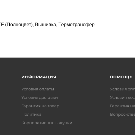
F (Полноцвет), Вышивка, Термотрансфер
ИНФОРМАЦИЯ
ПОМОЩЬ
Условия оплаты
Условия оп
Условия доставки
Условия дос
Гарантия на товар
Гарантия на
Политика
Вопрос-отв
Корпоративные закупки