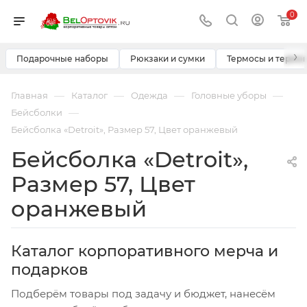
0
›
Подарочные наборы
Рюкзаки и сумки
Термосы и термо
—
—
—
—
Главная
Каталог
Одежда
Головные уборы
—
Бейсболки
Бейсболка «Detroit», Размер 57, Цвет оранжевый
Бейсболка «Detroit»,
Размер 57, Цвет
оранжевый
Каталог корпоративного мерча и
подарков
Подберём товары под задачу и бюджет, нанесём