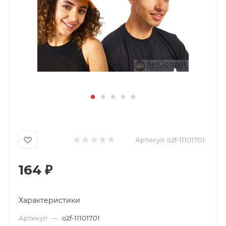
Артикул:
o2f-11101701
164
₽
Характеристики
Артикул
—
o2f-11101701