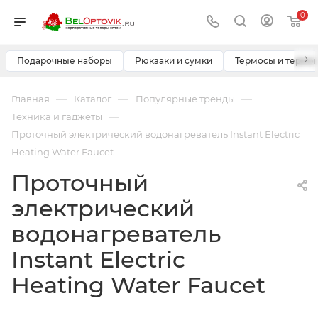
0
›
Подарочные наборы
Рюкзаки и сумки
Термосы и термо
—
—
—
Главная
Каталог
Популярные тренды
—
Техника и гаджеты
Проточный электрический водонагреватель Instant Electric
Heating Water Faucet
Проточный
электрический
водонагреватель
Instant Electric
Heating Water Faucet