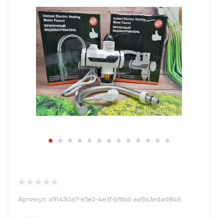
Артикул:
a91430a7-e5e2-4e3f-b9bd-aa9a2edad846