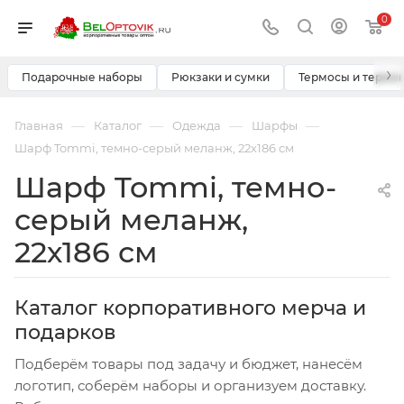
0
›
Подарочные наборы
Рюкзаки и сумки
Термосы и термо
—
—
—
—
Главная
Каталог
Одежда
Шарфы
Шарф Tommi, темно-серый меланж, 22х186 см
Шарф Tommi, темно-
серый меланж,
22х186 см
Каталог корпоративного мерча и
подарков
Подберём товары под задачу и бюджет, нанесём
логотип, соберём наборы и организуем доставку.