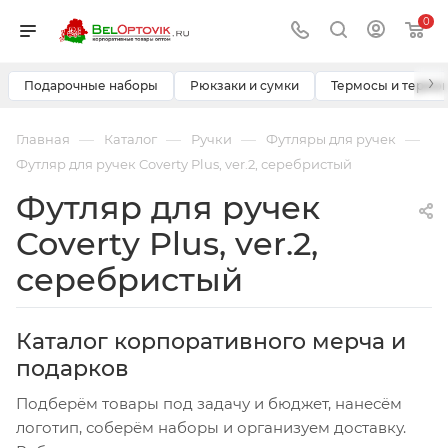
0
›
Подарочные наборы
Рюкзаки и сумки
Термосы и термо
—
—
—
—
Главная
Каталог
Ручки
Футляры для ручек
Футляр для ручек Coverty Plus, ver.2, серебристый
Футляр для ручек
Coverty Plus, ver.2,
серебристый
Каталог корпоративного мерча и
подарков
Подберём товары под задачу и бюджет, нанесём
логотип, соберём наборы и организуем доставку.