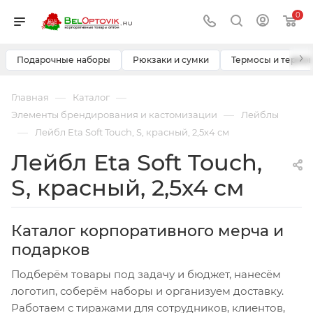
0
›
Подарочные наборы
Рюкзаки и сумки
Термосы и термо
—
—
Главная
Каталог
—
Элементы брендирования и кастомизации
Лейблы
—
Лейбл Eta Soft Touch, S, красный, 2,5х4 см
Лейбл Eta Soft Touch,
S, красный, 2,5х4 см
Каталог корпоративного мерча и
подарков
Подберём товары под задачу и бюджет, нанесём
логотип, соберём наборы и организуем доставку.
Работаем с тиражами для сотрудников, клиентов,