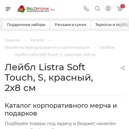
0
›
Подарочные наборы
Рюкзаки и сумки
Термосы и термо
—
—
Главная
Каталог
—
Элементы брендирования и кастомизации
Лейблы
—
Лейбл Listra Soft Touch, S, красный, 2х8 см
Лейбл Listra Soft
Touch, S, красный,
2х8 см
Каталог корпоративного мерча и
подарков
Подберём товары под задачу и бюджет, нанесём