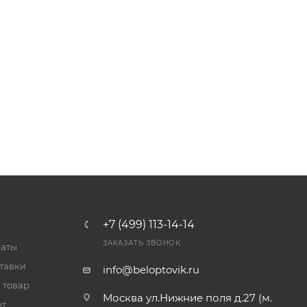
+7 (499) 113-14-14
ЗАКАЗАТЬ ЗВОНОК
латы
тавки
info@beloptovik.ru
 товар
Москва ул.Нижние поля д.27 (м.
ет