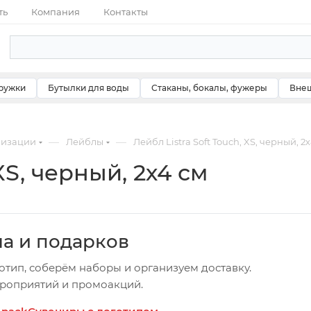
ть
Компания
Контакты
ружки
Бутылки для воды
Стаканы, бокалы, фужеры
Внеш
—
—
мизации
Лейблы
Лейбл Listra Soft Touch, XS, черный, 2
XS, черный, 2х4 см
ча и подарков
отип, соберём наборы и организуем доставку.
ероприятий и промоакций.