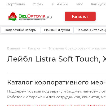
Портфолио
Услуги
Акции
Блог
Как купи
Каталог
Подарочные наборы
Рюкзаки и сумки
Термосы и термок
—
—
Главная
Каталог
Элементы брендирования и касто
Лейбл Listra Soft Touch, 
Каталог корпоративного мер
Подберём товары под задачу и бюджет, нанесём лог
Работаем с тиражами для сотрудников, клиентов, м