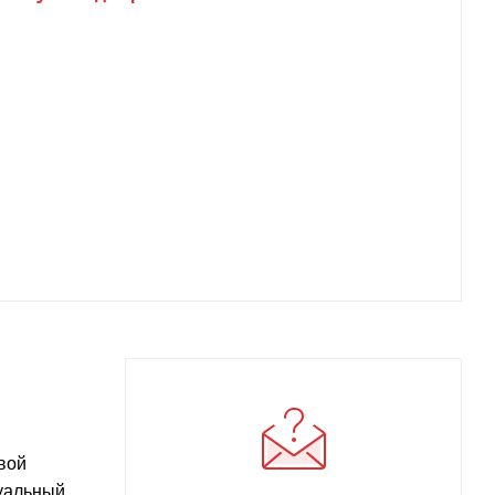
вой
зуальный