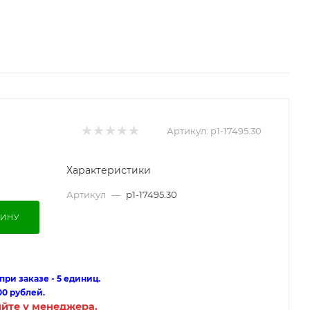
Артикул:
p1-17495.30
Характеристики
Артикул
—
p1-17495.30
ЗИНУ
ри заказе - 5 единиц.
00 рублей.
яйте у менеджера.