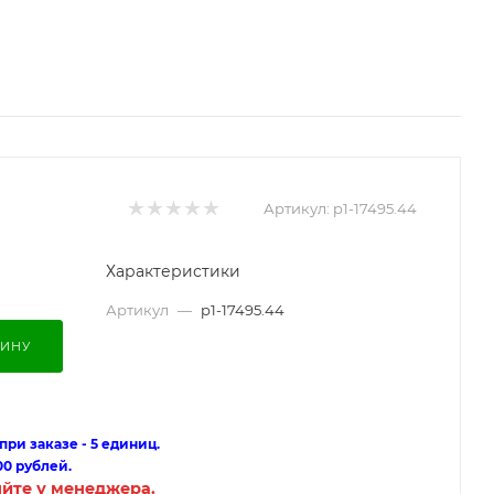
Артикул:
p1-17495.44
Характеристики
Артикул
—
p1-17495.44
ЗИНУ
ри заказе - 5 единиц.
00 рублей.
яйте у менеджера.