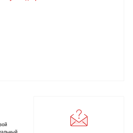
вой
зуальный