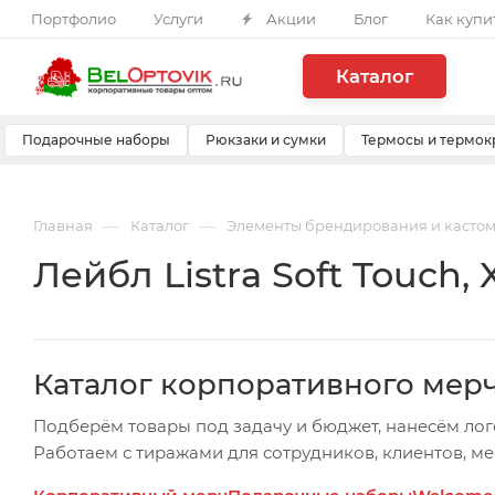
Портфолио
Услуги
Акции
Блог
Как купи
Каталог
Подарочные наборы
Рюкзаки и сумки
Термосы и термок
—
—
Главная
Каталог
Элементы брендирования и касто
Лейбл Listra Soft Touch, 
Каталог корпоративного мер
Подберём товары под задачу и бюджет, нанесём лог
Работаем с тиражами для сотрудников, клиентов, м