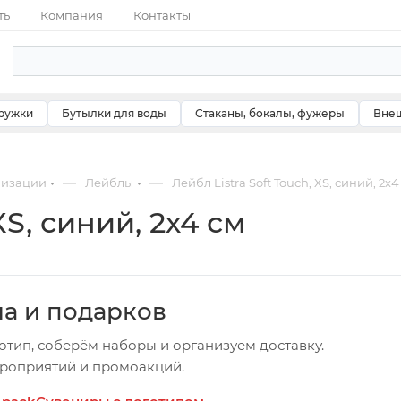
ть
Компания
Контакты
ружки
Бутылки для воды
Стаканы, бокалы, фужеры
Внеш
—
—
мизации
Лейблы
Лейбл Listra Soft Touch, XS, синий, 2х4
XS, синий, 2х4 см
ча и подарков
отип, соберём наборы и организуем доставку.
ероприятий и промоакций.