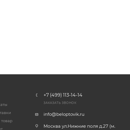
+7 (499) 113-14-14
ЗАКАЗАТЬ ЗВОНОК
латы
тавки
info@beloptovik.ru
 товар
Москва ул.Нижние поля д.27 (м.
ет