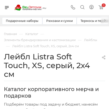
0
›
Подарочные наборы
Рюкзаки и сумки
Термосы и термо
—
—
Главная
Каталог
—
Элементы брендирования и кастомизации
Лейблы
—
Лейбл Listra Soft Touch, XS, серый, 2х4 см
Лейбл Listra Soft
Touch, XS, серый, 2х4
см
Каталог корпоративного мерча и
подарков
Подберём товары под задачу и бюджет, нанесём