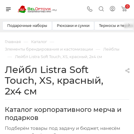
0
›
Подарочные наборы
Рюкзаки и сумки
Термосы и термо
—
—
Главная
Каталог
—
Элементы брендирования и кастомизации
Лейблы
—
Лейбл Listra Soft Touch, XS, красный, 2х4 см
Лейбл Listra Soft
Touch, XS, красный,
2х4 см
Каталог корпоративного мерча и
подарков
Подберём товары под задачу и бюджет, нанесём