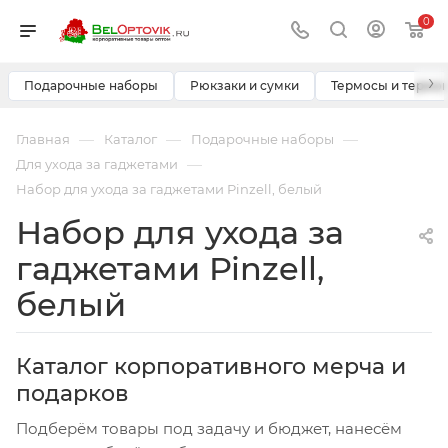
0
›
Подарочные наборы
Рюкзаки и сумки
Термосы и термо
—
—
—
Главная
Каталог
Подарочные наборы
—
Для ухода за гаджетами
Набор для ухода за гаджетами Pinzell, белый
Набор для ухода за
гаджетами Pinzell,
белый
Каталог корпоративного мерча и
подарков
Подберём товары под задачу и бюджет, нанесём