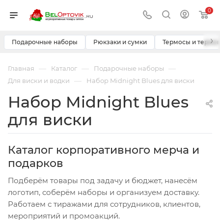
0
›
Подарочные наборы
Рюкзаки и сумки
Термосы и термо
—
—
—
Главная
Каталог
Подарочные наборы
—
Для виски и водки
Набор Midnight Blues для виски
Набор Midnight Blues
для виски
Каталог корпоративного мерча и
подарков
Подберём товары под задачу и бюджет, нанесём
логотип, соберём наборы и организуем доставку.
Работаем с тиражами для сотрудников, клиентов,
мероприятий и промоакций.