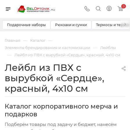
0
›
Подарочные наборы
Рюкзаки и сумки
Термосы и термо
—
—
Главная
Каталог
—
Элементы брендирования и кастомизации
Лейблы
—
Лейбл из ПВХ с вырубкой «Сердце», красный, 4х10 см
Лейбл из ПВХ с
вырубкой «Сердце»,
красный, 4х10 см
Каталог корпоративного мерча и
подарков
Подберём товары под задачу и бюджет, нанесём