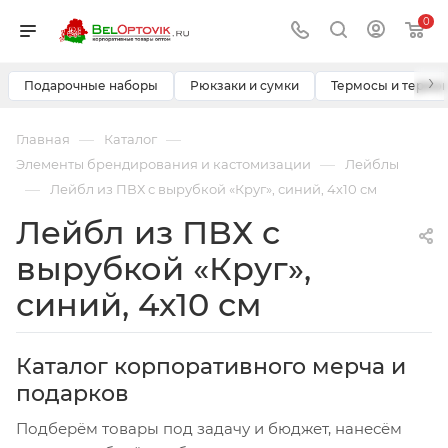
0
›
Подарочные наборы
Рюкзаки и сумки
Термосы и термо
—
—
Главная
Каталог
—
Элементы брендирования и кастомизации
Лейблы
—
Лейбл из ПВХ с вырубкой «Круг», синий, 4х10 см
Лейбл из ПВХ с
вырубкой «Круг»,
синий, 4х10 см
Каталог корпоративного мерча и
подарков
Подберём товары под задачу и бюджет, нанесём