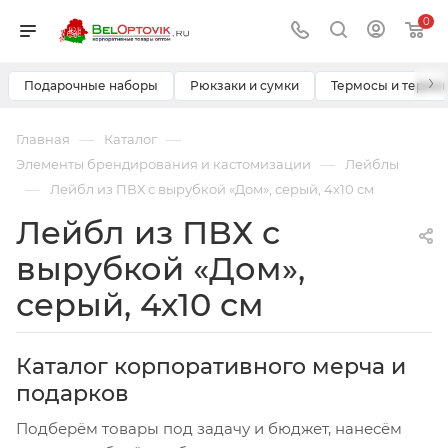
0
›
Подарочные наборы
Рюкзаки и сумки
Термосы и термо
—
—
Главная
Каталог
—
Элементы брендирования и кастомизации
Лейблы
—
Лейбл из ПВХ с вырубкой «Дом», серый, 4х10 см
Лейбл из ПВХ с
вырубкой «Дом»,
серый, 4х10 см
Каталог корпоративного мерча и
подарков
Подберём товары под задачу и бюджет, нанесём