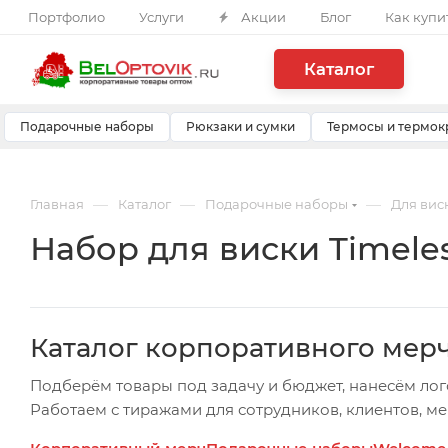
Портфолио
Услуги
Акции
Блог
Как купи
Каталог
Подарочные наборы
Рюкзаки и сумки
Термосы и термок
—
—
—
Главная
Каталог
Подарочные наборы
Для вис
Набор для виски Timele
Каталог корпоративного мер
Подберём товары под задачу и бюджет, нанесём лог
Работаем с тиражами для сотрудников, клиентов, м