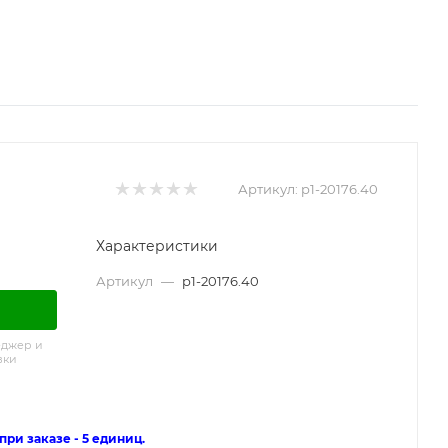
Артикул:
p1-20176.40
Характеристики
Артикул
—
p1-20176.40
еджер и
вки
ри заказе - 5 единиц.