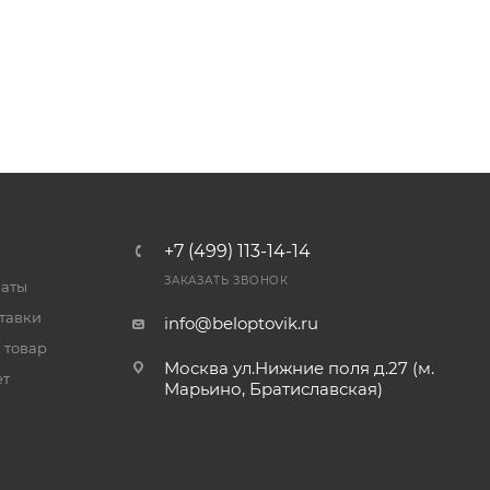
+7 (499) 113-14-14
ЗАКАЗАТЬ ЗВОНОК
латы
тавки
info@beloptovik.ru
 товар
Москва ул.Нижние поля д.27 (м.
ет
Марьино, Братиславская)