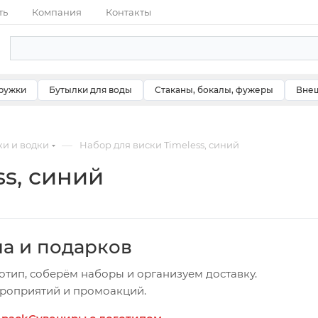
ть
Компания
Контакты
ружки
Бутылки для воды
Стаканы, бокалы, фужеры
Внеш
—
ки и водки
Набор для виски Timeless, синий
ss, синий
ча и подарков
отип, соберём наборы и организуем доставку.
ероприятий и промоакций.